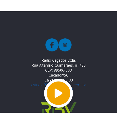
Rádio Caçador Ltda.
Rua Altamiro Guimarães, nº 480
CEP: 89506-003
Caçador/SC
Caixa Postal - 33
estudio92fm@rbvradios.com.br
(49) 99944-2071
(49) 3563-2211