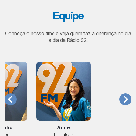
Equipe
Conheça o nosso time e veja quem faz a diferença no dia
a dia da Rádio 92.
Anne
tinho
Locutora
utor